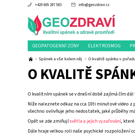
+420 605 287 583
info
@
geozdravi.cz
GEOPATOGENNÍ ZÓNY
ELEKTROSMOG
P
Spánek a vše kolem něj
O kvalitě spánku v pořad
O KVALITĚ SPÁN
O kvalitním spánek se v dnešní době zajímá čím dál tím
Níže naleznete odkaz na cca 10ti minutové video z po
všechno ovlivňuje jeho nedostatek, jaké průběhy m
Opět se zde zmiňují
světla a jejich vyzařování
, kter
Dále hraje velkou roli naše psychické rozpoložení c