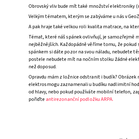
Obrovský vliv bude mít také množství elektroniky (ne
Velkým tématem, kterým se zabýváme u nás v GeoZd
A pak hraje také velkou roli kvalita matrace, na kter
Témat, které náš spánek ovlivňují, je samozřejmě m
nejběžnějších. Každopádně věříme tomu, že pokud s
spánkem si dáte pozor na svou náladu, nebudete těs
postele nebudete mít na nočním stolku žádné elektr
než doposud.
Opravdu mám z ložnice odstranit i budík? Obrázek n
elektrosmogu zaznamenali u budíku nadlimitní hodn
od hlavy, nebo pokud používáte mobilní telefon, zapn
pořiďte
antirezonanční podložku ARPA.