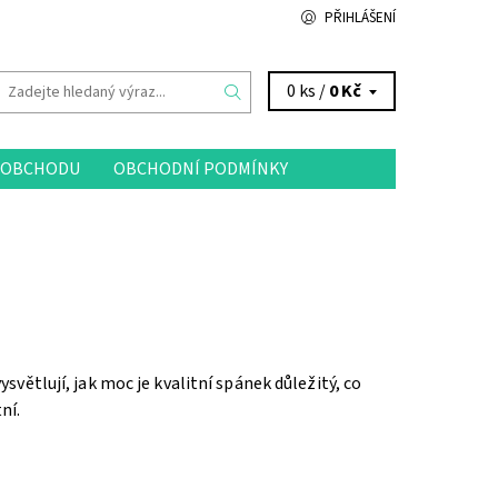
PŘIHLÁŠENÍ
0 ks /
0 Kč
 OBCHODU
OBCHODNÍ PODMÍNKY
větlují, jak moc je kvalitní spánek důležitý, co
ní.