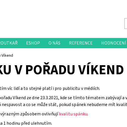
ROUTKAŘ
ESHOP
O NÁS
REFERENCE
HODNOCENÍ
u Víkend
KU V POŘADU VÍKEND
 víc lidí a to stejné platí i pro publicitu v médiích.
řadu Víkend ze dne 23.3.2021, kde se tímto tématem zabývají a vys
á nespavost a co se může stát, pokud spánek nebudeme mít kvalit
é výrazným způsobem ovlivňují
kvalitu spánku
.
ca 1 hodinu před ulehnutím.