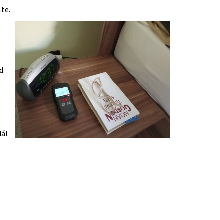
áte.
d
dál