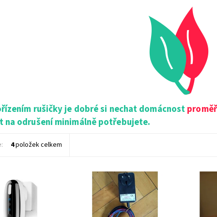
řízením rušičky je dobré si nechat domácnost
proměř
t na odrušení minimálně potřebujete.
e:
4
položek celkem
UPTE Odrušovač GPZ
Samotný adaptér pro
Samostat
tor GeoAir do zásuvky
správnou funkcni zařízení
GeoSan pr
e 200 miliónů
GeoSan. Na jeden adaptér je
vlivů tj,
h (negativních)
možné napojit až 5 podložek,
se 100% ú