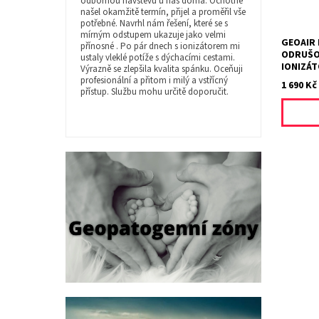
odbornou návštěvu u nás doma. Ochotně
kyslíkový
našel okamžitě termín, přijel a proměřil vše
potřebné. Navrhl nám řešení, které se s
mírným odstupem ukazuje jako velmi
GEOAIR 
přínosné . Po pár dnech s ionizátorem mi
ODRUŠO
ustaly vleklé potíže s dýchacími cestami.
IONIZÁ
Výrazně se zlepšila kvalita spánku. Oceňuji
profesionální a přitom i milý a vstřícný
1 690 Kč
přístup. Službu mohu určitě doporučit.