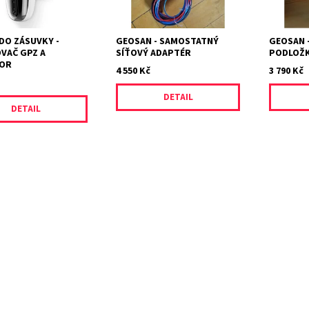
ch iontů které...
čímž vytvoříte ochranné...
DO ZÁSUVKY -
GEOSAN - SAMOSTATNÝ
GEOSAN 
VAČ GPZ A
SÍŤOVÝ ADAPTÉR
PODLOŽ
TOR
4 550 Kč
3 790 Kč
DETAIL
DETAIL