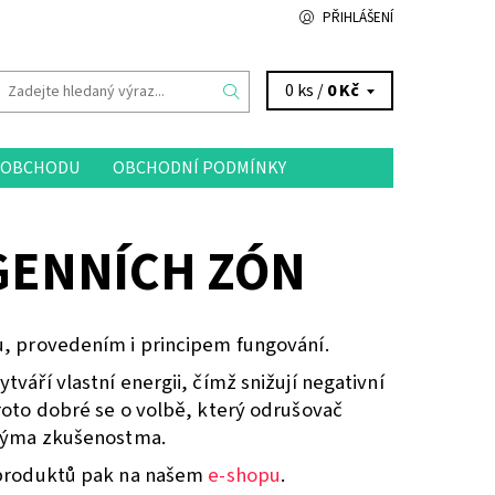
PŘIHLÁŠENÍ
0 ks /
0 Kč
 OBCHODU
OBCHODNÍ PODMÍNKY
GENNÍCH ZÓN
u, provedením i principem fungování.
váří vlastní energii, čímž snižují negativní
roto dobré se o volbě, který odrušovač
etýma zkušenostma.
o produktů pak na našem
e-shopu
.