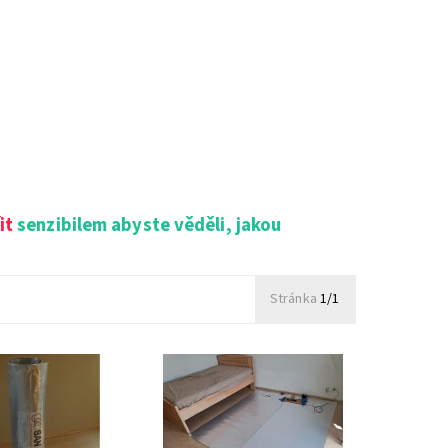
it
senzibilem abyste věděli, jakou
Stránka
1/1
ná podložka
Účinnost stínění
o stínění zemních
geopatogenních zón
 geopatogenních zón
odrušovačem GeoSan je
činností.
100% a to i v nejsilnějších