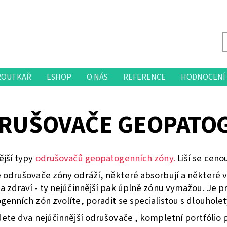
ROUTKAŘ
ESHOP
O NÁS
REFERENCE
HODNOCENÍ
RUŠOVAČE GEOPATO
ější typy
odrušovačů geopatogenních zóny.
Liší se ceno
odrušovače zóny odráží, některé absorbují a některé vyt
 zdraví - ty nejúčinnější pak úplně zónu vymažou. Je p
genních zón zvolíte, poradit se specialistou s dlouhol
dete dva nejúčinnější odrušovače , kompletní portfóli