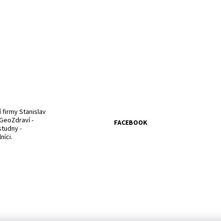
firmy Stanislav
GeoZdraví -
FACEBOOK
studny -
íci.