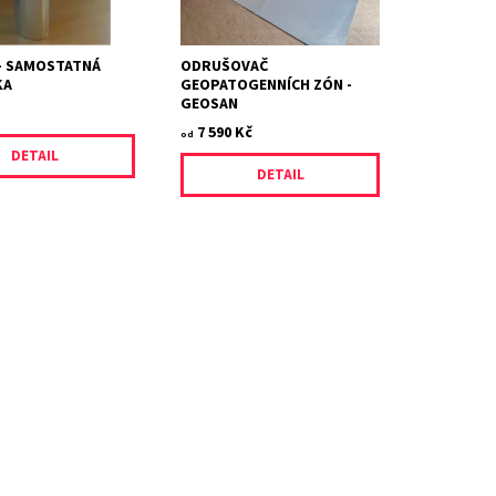
křížení zón až do výšky
převyšující 2...
- SAMOSTATNÁ
ODRUŠOVAČ
KA
GEOPATOGENNÍCH ZÓN -
GEOSAN
7 590 Kč
od
DETAIL
DETAIL