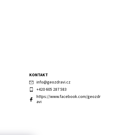
KONTAKT
info
@
geozdravi.cz
+420 605 287 583
https://www.facebook.com/geozdr
avi