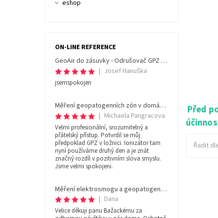
eshop
ON-LINE REFERENCE
GeoAir do zásuvky - Odrušovač GPZ a ionizátor
|
Josef Hanuška
jsemspokojen
Měření geopatogenních zón v domácnosti měření 1 místnosti
Před po
|
Michaela Pangracova
účinnos
Velmi profesionální, srozumitelný a
přátelský přístup. Potvrdil se můj
předpoklad GPZ v ložnici. Ionizátor tam
Řadit dl
nyní používáme druhý den a je znát
značný rozdíl v pozitivním slova smyslu.
Jsme velmi spokojeni.
ZDE NAK
Měření elektrosmogu a geopatogenních zón v domácnosti měření 1 místnosti
a ionizá
|
Dana
produkuj
Velice děkuji panu Bažackému za
zápornýc