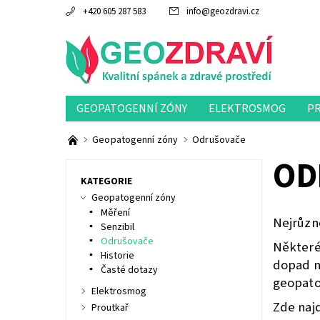
+420 605 287 583
info
@
geozdravi.cz
GEOPATOGENNÍ ZÓNY
ELEKTROSMOG
P
Geopatogenní zóny
Odrušovače
OD
KATEGORIE
Geopatogenní zóny
Měření
Nejrůzn
Senzibil
Odrušovače
Některé 
Historie
dopad na
Časté dotazy
geopato
Elektrosmog
Zde naj
Proutkař