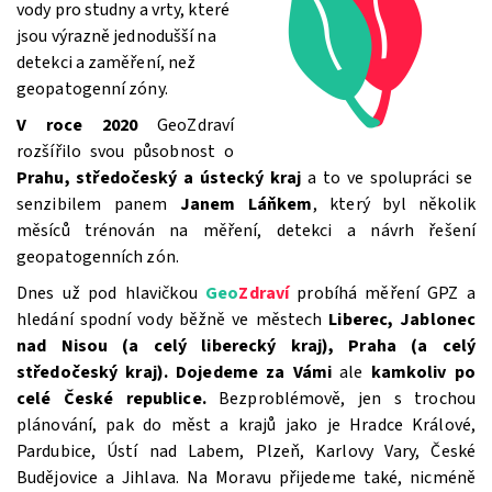
vody pro studny a vrty, které
jsou výrazně jednodušší na
detekci a zaměření, než
geopatogenní zóny.
V roce 2020
GeoZdraví
rozšířilo svou působnost o
Prahu, středočeský a ústecký kraj
a to ve spolupráci se
senzibilem panem
Janem Láňkem
, který byl několik
měsíců trénován na měření, detekci a návrh řešení
geopatogenních zón.
Dnes už pod hlavičkou
Geo
Zdraví
probíhá měření GPZ a
hledání spodní vody běžně ve městech
Liberec, Jablonec
nad Nisou (a celý liberecký kraj),
Praha (
a celý
středočeský kraj).
Dojedeme za Vámi
ale
kamkoliv
po
celé České republice.
Bezproblémově, jen s trochou
plánování, pak do měst a krajů jako je Hradce Králové,
Pardubice, Ústí nad Labem, Plzeň, Karlovy Vary, České
Budějovice a Jihlava. Na Moravu přijedeme také, nicméně