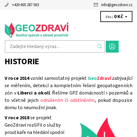
+420 605 287 583
info
@
geozdravi.cz
0 Kč
0 ks /
HISTORIE
V roce 2014
vznikl samostatný projekt
Geo
Zdraví
zabývající
se měřením, detekcí a kompletním řešení geopatogenních
zón v
Liberci a okolí
. Řešíme GPZ domácností i pozemků a
to včetně jejich
odrušením či odstíněním
, pokud dispozice
domu to neumožní jinak.
V roce 2018
se projekt
GeoZdraví rozšířil o služby
proutkaře na hledání spodní