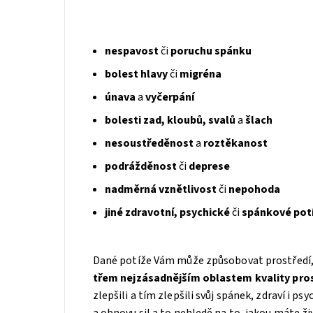
nespavost
či
poruchu spánku
bolest hlavy
či
migréna
únava
a
vyčerpání
bolesti zad, kloubů, svalů
a
šlach
nesoustředěnost
a
roztěkanost
podrážděnost
či
deprese
nadměrná vznětlivost
či
nepohoda
jiné zdravotní, psychické
či
spánkové pot
Dané potíže Vám může způsobovat prostředí, v
třem nejzásadnějším oblastem kvality pro
zlepšili a tím zlepšili svůj spánek, zdraví i ps
a obnovu sil a to nehledě na to, jakou máte ž