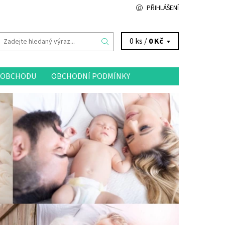
PŘIHLÁŠENÍ
0 ks /
0 Kč
 OBCHODU
OBCHODNÍ PODMÍNKY