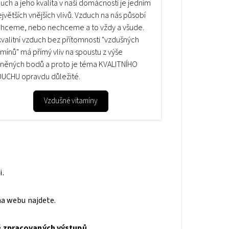
uch a jeho kvalita v naší domácnosti je jedním
ejvětších vnějších vlivů. Vzduch na nás působí
chceme, nebo nechceme a to vždy a všude.
valitní vzduch bez přítomnosti "vzdušných
amínů" má přímý vliv na spoustu z výše
něných bodů a proto je téma KVALITNÍHO
UCHU opravdu důležité.
Vzdušné vitamíny
i.
na webu najdete.
ě
zpracovaných výstupů
.