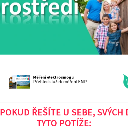
Měření elektrosmogu
Přehled služeb měření EMP
 POKUD ŘEŠÍTE U SEBE, SVÝCH 
TYTO POTÍŽE: