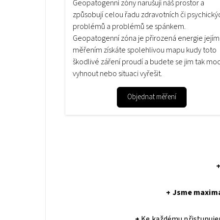
Geopatogenní zóny narušují náš prostor a
způsobují celou řadu zdravotních či psychický
problémů a problémů se spánkem.
Geopatogenní zóna je přirozená energie jejím
měřením získáte spolehlivou mapu kudy toto
škodlivé záření proudí a budete se jim tak mo
vyhnout nebo situaci vyřešit.
Objednat měření
+
Jsme maximál
+
Ke každému přistupuje