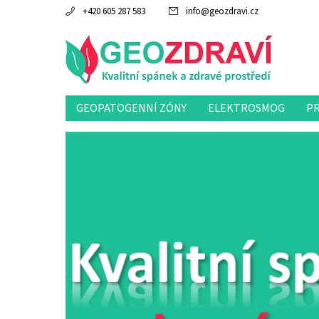
+420 605 287 583
info
@
geozdravi.cz
GEOPATOGENNÍ ZÓNY
ELEKTROSMOG
P