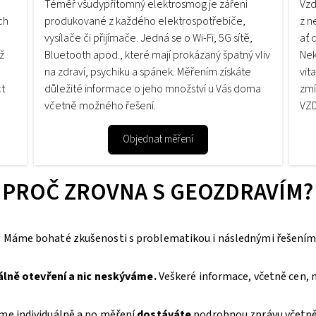
Téměř všudypřítomný elektrosmog je záření
Vzd
ch
produkované z každého elektrospotřebiče,
z n
vysílače či přijímače. Jedná se o Wi-Fi, 5G sítě,
ať 
ž
Bluetooth apod., které mají prokázaný špatný vliv
Nek
na zdraví, psychiku a spánek. Měřením získáte
vit
ct
důležité informace o jeho množství u Vás doma
zmí
včetně možného řešení.
VZD
Objednat měření
PROČ ZROVNA S GEOZDRAVÍM?
+
Máme bohaté zkušenosti s problematikou i následnými řešením
ně otevření a nic neskýváme.
Veškeré informace, včetně cen, 
me individuálně a po měření
dostáváte
podrobnou zprávu včetn