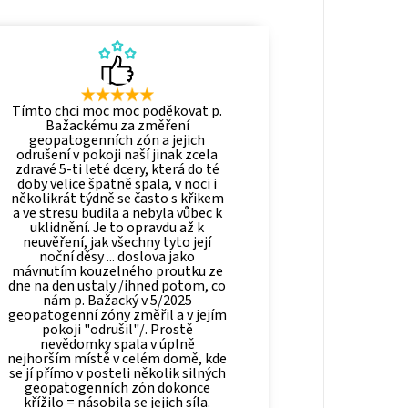
Tímto chci moc moc poděkovat p.
Bažackému za změření
geopatogenních zón a jejich
odrušení v pokoji naší jinak zcela
zdravé 5-ti leté dcery, která do té
doby velice špatně spala, v noci i
několikrát týdně se často s křikem
a ve stresu budila a nebyla vůbec k
uklidnění. Je to opravdu až k
neuvěření, jak všechny tyto její
noční děsy ... doslova jako
mávnutím kouzelného proutku ze
dne na den ustaly /ihned potom, co
nám p. Bažacký v 5/2025
geopatogenní zóny změřil a v jejím
pokoji "odrušil"/. Prostě
nevědomky spala v úplně
nejhorším místě v celém domě, kde
se jí přímo v posteli několik silných
geopatogenních zón dokonce
křížilo = násobila se jejich síla.