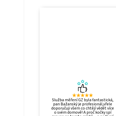
Služba měření GZ byla fantastická,
pan Bažanský je profesionál,vřele
doporučuji všem co chtějí vědět více
o svém domově! A proč kočky spí