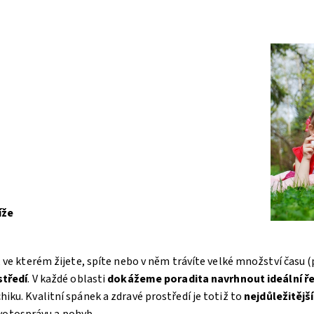
íže
e kterém žijete, spíte nebo v něm trávíte velké množství času (p
středí
. V každé oblasti
dokážeme poradit
a navrhnout ideální ř
ychiku. Kvalitní spánek a zdravé prostředí je totiž to
nejdůležitější
ivotosprávu a pohyb.