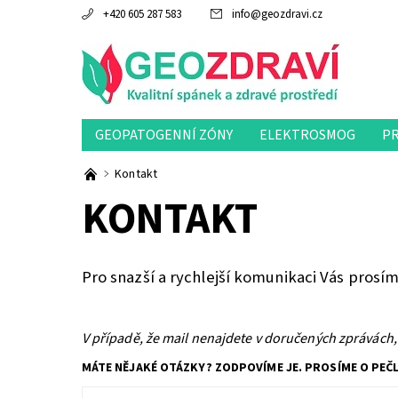
+420 605 287 583
info
@
geozdravi.cz
GEOPATOGENNÍ ZÓNY
ELEKTROSMOG
P
Kontakt
KONTAKT
Pro snazší a rychlejší komunikaci Vás prosí
V případě, že mail nenajdete v doručených zprávách,
MÁTE NĚJAKÉ OTÁZKY? ZODPOVÍME JE. PROSÍME O PEČ