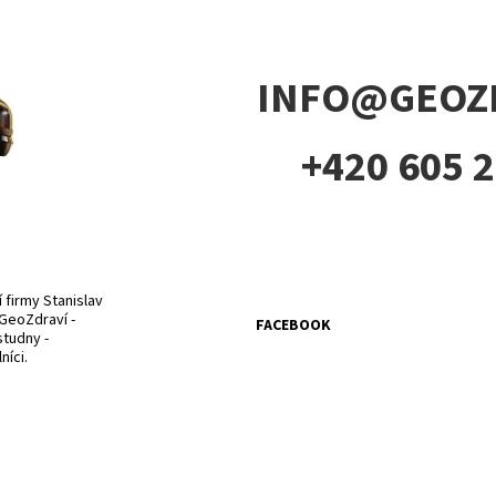
INFO@GEOZD
+420 605 
firmy Stanislav
GeoZdraví -
FACEBOOK
studny -
íci.