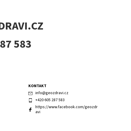
RAVI.CZ
287 583
KONTAKT
info
@
geozdravi.cz
+420 605 287 583
https://www.facebook.com/geozdr
avi