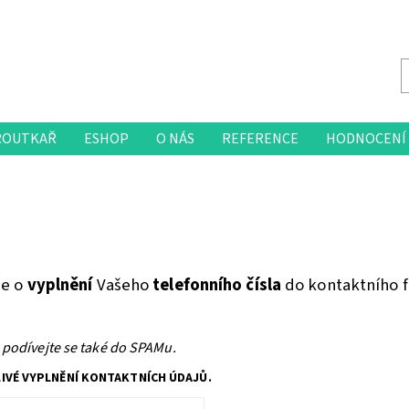
ROUTKAŘ
ESHOP
O NÁS
REFERENCE
HODNOCENÍ
me o
vyplnění
Vašeho
telefonního čísla
do kontaktního 
 podívejte se také do SPAMu.
LIVÉ VYPLNĚNÍ KONTAKTNÍCH ÚDAJŮ.