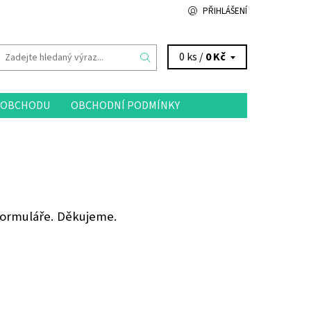
PŘIHLÁŠENÍ
0 ks /
0 Kč
 OBCHODU
OBCHODNÍ PODMÍNKY
formuláře. Děkujeme.