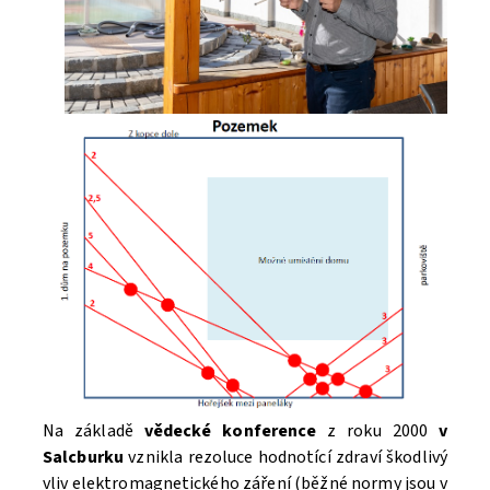
Na základě
vědecké konference
z roku 2000
v
Salcburku
vznikla rezoluce hodnotící zdraví škodlivý
vliv elektromagnetického záření (běžné normy jsou v