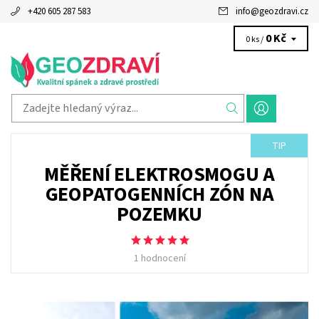
+420 605 287 583
info
@
geozdravi.cz
0 Kč
0 ks /
TIP
MĚŘENÍ ELEKTROSMOGU A
GEOPATOGENNÍCH ZÓN NA
POZEMKU
1 hodnocení