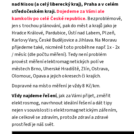
nad Nisou (a celý liberecký kraj),
Praha
a v celém
středočeském kraji.
Dojedeme za Vámi ale
kamkoliv po celé České republice.
Bezproblémově,
jen s trochou plánování, pak do měst a krajů jako je
Hradce Králové, Pardubice, Ústí nad Labem, Plzeň,
Karlovy Vary, České Budějovice a Jihlava. Na Moravu
přijedeme také, nicméně toto proběhne např. 1x - 2x
/ měsíc (dle počtu měření). Tedy není problém
provést měření elektromagnetických polí ve
městech Brno, Uherské Hradiště, Zlín, Ostrava,
Olomouc, Opava a jejich okresech či krajích.
Dopravné na místo měření je vždy 8 Kč/km.
Vždy najdeme řešení
, jak za Vámi přijet, změřit
elektrosmog, navrhnout ideální řešení a dát tipy
nejen v souvislosti s elektromagnetickým zářením,
ale celkově se zdravím, protože zdraví a zdravé
prostředí je náš svět.