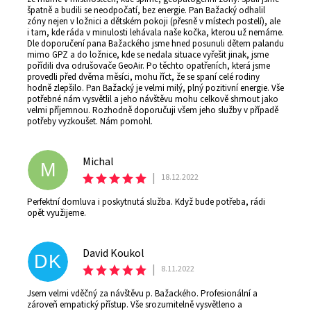
špatně a budili se neodpočatí, bez energie. Pan Bažacký odhalil
zóny nejen v ložnici a dětském pokoji (přesně v místech postelí), ale
i tam, kde ráda v minulosti lehávala naše kočka, kterou už nemáme.
Dle doporučení pana Bažackého jsme hned posunuli dětem palandu
mimo GPZ a do ložnice, kde se nedala situace vyřešit jinak, jsme
pořídili dva odrušovače GeoAir. Po těchto opatřeních, která jsme
provedli před dvěma měsíci, mohu říct, že se spaní celé rodiny
hodně zlepšilo. Pan Bažacký je velmi milý, plný pozitivní energie. Vše
potřebné nám vysvětlil a jeho návštěvu mohu celkově shrnout jako
velmi příjemnou. Rozhodně doporučuji všem jeho služby v případě
potřeby vyzkoušet. Nám pomohl.
Michal
M
|
18.12.2022
Perfektní domluva i poskytnutá služba. Když bude potřeba, rádi
opět využijeme.
David Koukol
DK
|
8.11.2022
Jsem velmi vděčný za návštěvu p. Bažackého. Profesionální a
zároveň empatický přístup. Vše srozumitelně vysvětleno a