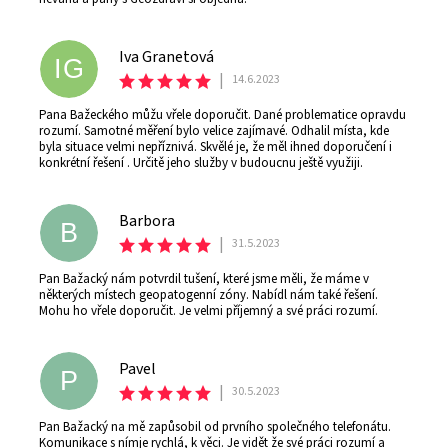
Iva Granetová
IG
|
14.6.2023
Pana Bažeckého můžu vřele doporučit. Dané problematice opravdu
rozumí. Samotné měření bylo velice zajímavé. Odhalil místa, kde
byla situace velmi nepříznivá. Skvělé je, že měl ihned doporučení i
konkrétní řešení . Určitě jeho služby v budoucnu ještě využiji.
Barbora
B
|
31.5.2023
Pan Bažacký nám potvrdil tušení, které jsme měli, že máme v
některých místech geopatogenní zóny. Nabídl nám také řešení.
Mohu ho vřele doporučit. Je velmi příjemný a své práci rozumí.
Pavel
P
|
30.5.2023
Pan Bažacký na mě zapůsobil od prvního společného telefonátu.
Komunikace s nímje rychlá, k věci. Je vidět že své práci rozumí a