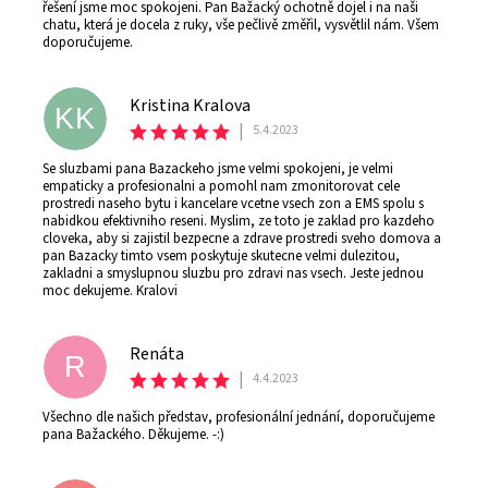
řešení jsme moc spokojeni. Pan Bažacký ochotně dojel i na naši
chatu, která je docela z ruky, vše pečlivě změřil, vysvětlil nám. Všem
doporučujeme.
Kristina Kralova
KK
|
5.4.2023
Se sluzbami pana Bazackeho jsme velmi spokojeni, je velmi
empaticky a profesionalni a pomohl nam zmonitorovat cele
prostredi naseho bytu i kancelare vcetne vsech zon a EMS spolu s
nabidkou efektivniho reseni. Myslim, ze toto je zaklad pro kazdeho
cloveka, aby si zajistil bezpecne a zdrave prostredi sveho domova a
pan Bazacky timto vsem poskytuje skutecne velmi dulezitou,
zakladni a smyslupnou sluzbu pro zdravi nas vsech. Jeste jednou
moc dekujeme. Kralovi
Renáta
R
|
4.4.2023
Všechno dle našich představ, profesionální jednání, doporučujeme
pana Bažackého. Děkujeme. -:)