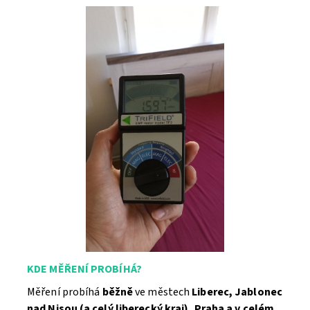
KDE MĚŘENÍ PROBÍHÁ?
Měření
probíhá
běžně
ve městech
Liberec, Jablonec
nad Nisou (a celý liberecký kraj),
Praha
a v celém