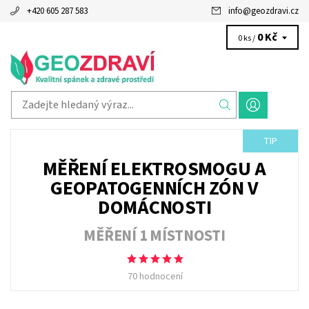
+420 605 287 583
info
@
geozdravi.cz
0 Kč
0 ks /
TIP
MĚŘENÍ ELEKTROSMOGU A
GEOPATOGENNÍCH ZÓN V
DOMÁCNOSTI
MĚŘENÍ 1 MÍSTNOSTI
70 hodnocení