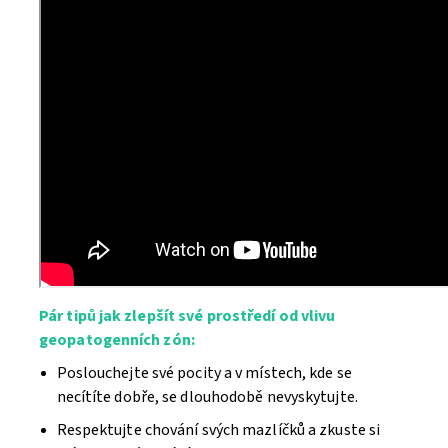
Pár tipů jak zlepšít své prostředí od vlivu
geopatogenních zón:
Poslouchejte své pocity a v místech, kde se
necítíte dobře, se dlouhodobě nevyskytujte.
Respektujte chování svých mazlíčků a zkuste si