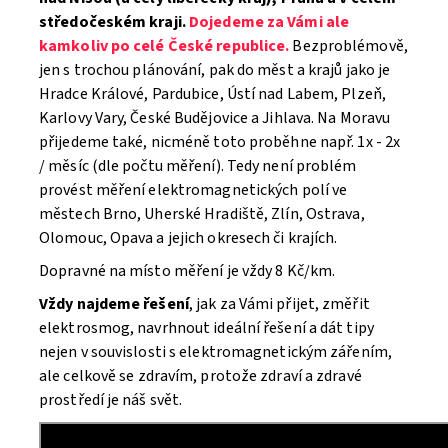
středočeském kraji.
Dojedeme za Vámi ale
kamkoliv po celé České republice.
Bezproblémově,
jen s trochou plánování, pak do měst a krajů jako je
Hradce Králové, Pardubice, Ústí nad Labem, Plzeň,
Karlovy Vary, České Budějovice a Jihlava. Na Moravu
přijedeme také, nicméně toto proběhne např. 1x - 2x
/ měsíc (dle počtu měření). Tedy není problém
provést měření elektromagnetických polí ve
městech Brno, Uherské Hradiště, Zlín, Ostrava,
Olomouc, Opava a jejich okresech či krajích.
Dopravné na místo měření je vždy 8 Kč/km.
Vždy najdeme řešení
, jak za Vámi přijet, změřit
elektrosmog, navrhnout ideální řešení a dát tipy
nejen v souvislosti s elektromagnetickým zářením,
ale celkově se zdravím, protože zdraví a zdravé
prostředí je náš svět.