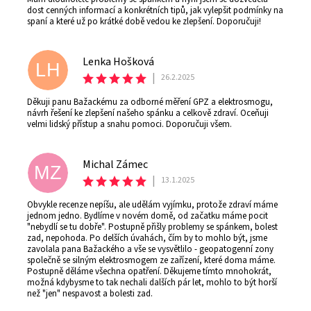
dost cenných informací a konkrétních tipů, jak vylepšit podmínky na
spaní a které už po krátké době vedou ke zlepšení. Doporučuji!
Lenka Hošková
LH
|
26.2.2025
Děkuji panu Bažackému za odborné měření GPZ a elektrosmogu,
návrh řešení ke zlepšení našeho spánku a celkově zdraví. Oceňuji
velmi lidský přístup a snahu pomoci. Doporučuji všem.
Michal Zámec
MZ
|
13.1.2025
Obvykle recenze nepíšu, ale udělám vyjímku, protože zdraví máme
jednom jedno. Bydlíme v novém domě, od začatku máme pocit
"nebydlí se tu dobře". Postupně přišly problemy se spánkem, bolest
zad, nepohoda. Po delších úvahách, čím by to mohlo být, jsme
zavolala pana Bažackého a vše se vysvětlilo - geopatogenní zony
společně se silným elektrosmogem ze zařízení, které doma máme.
Postupně děláme všechna opatření. Děkujeme tímto mnohokrát,
možná kdybysme to tak nechali dalších pár let, mohlo to být horší
než "jen" nespavost a bolesti zad.