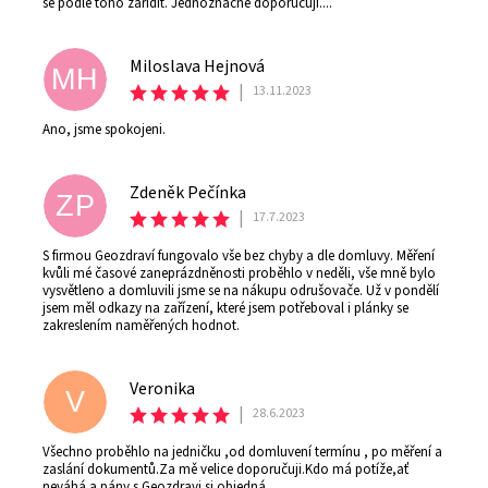
se podle toho zařídit. Jednoznačně doporučuji....
Miloslava Hejnová
MH
|
13.11.2023
Ano, jsme spokojeni.
Zdeněk Pečínka
ZP
|
17.7.2023
S firmou Geozdraví fungovalo vše bez chyby a dle domluvy. Měření
kvůli mé časové zaneprázdněnosti proběhlo v neděli, vše mně bylo
vysvětleno a domluvili jsme se na nákupu odrušovače. Už v pondělí
jsem měl odkazy na zařízení, které jsem potřeboval i plánky se
zakreslením naměřených hodnot.
Veronika
V
|
28.6.2023
Všechno proběhlo na jedničku ,od domluvení termínu , po měření a
zaslání dokumentů.Za mě velice doporučuji.Kdo má potíže,ať
neváhá a pány s Geozdravi si objedná.