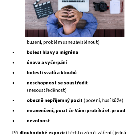
buzení, problém usnezávislénout)
bolest hlavy a migréna
únava a vyčerpání
bolesti svalů a kloubů
neschopnost se soustředit
(nesoustředěnost)
obecně nepříjemný pocit
(pocení, husí kůže)
mravenčení, pocit že Vámi probíhá el. proud
nevolnost
Při
dlouhodobé expozici
těchto zón či záření (jedná