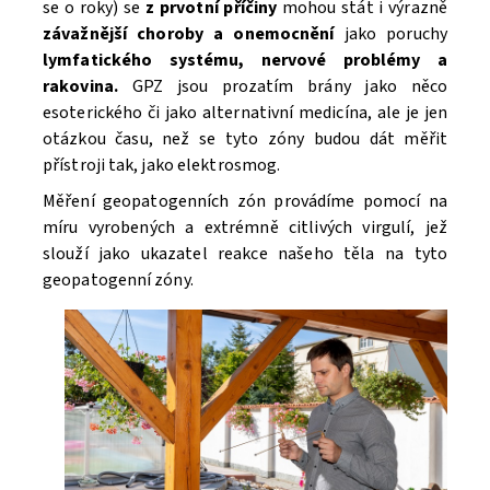
se o roky) se
z prvotní příčiny
mohou stát i výrazně
závažnější choroby a onemocnění
jako poruchy
lymfatického systému, nervové problémy a
rakovina.
GPZ jsou prozatím brány jako něco
esoterického či jako alternativní medicína, ale je jen
otázkou času, než se tyto zóny budou dát měřit
přístroji tak, jako elektrosmog.
Měření geopatogenních zón provádíme pomocí na
míru vyrobených a extrémně citlivých virgulí, jež
slouží jako ukazatel reakce našeho těla na tyto
geopatogenní zóny.