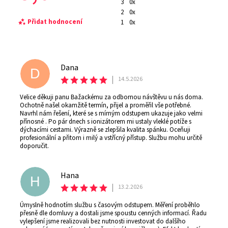
3
0x
2
0x
Přidat hodnocení
1
0x
Dana
D
|
14.5.2026
Velice děkuji panu Bažackému za odbornou návštěvu u nás doma.
Ochotně našel okamžitě termín, přijel a proměřil vše potřebné.
Navrhl nám řešení, které se s mírným odstupem ukazuje jako velmi
přínosné . Po pár dnech s ionizátorem mi ustaly vleklé potíže s
dýchacími cestami. Výrazně se zlepšila kvalita spánku. Oceňuji
profesionální a přitom i milý a vstřícný přístup. Službu mohu určitě
doporučit.
Hana
H
Vložením hodnocení souhlasíte s
podmínkami
ochrany osobních údajů
|
13.2.2026
Úmyslně hodnotím službu s časovým odstupem. Měření proběhlo
přesně dle domluvy a dostali jsme spoustu cenných informací. Řadu
vylepšení jsme realizovali bez nutnosti investovat do dalšího