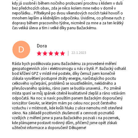
kdy já osobně i během nočního probuzení procitnu s klidem v duši
bez předchozích obav, zda je něco kolem mne nebo v domě v
nepořádku... Přítelkyně po dvou víkendových nocích také hovoří o
mnohem lepším a klidnějším odpočinku. Uvidíme, co přinese ruch z
dopravy během pracovního týdne, nicméně za mne a za ten krátký
čas veliká úleva a tím i velké díky panu Bažackému.
Dora
D
|
22.1.2023
Ráda bych poděkovala panu Bažackému za provedené měření
geopatogenních zón i elektrosmogu u nás v bytě. P. Bažacký odhalil
bod křížení GPZ v místě mé postele, díky čemuž jsem konečně
získala vysvětlení postupné ztráty energie, narůstajícího pocitu
celkového vyčerpání, problémů se soustředěním, neklidného a
přerušovaného spánku, ráno jsem se budila unavená... Po změně
místa spaní se můj spánek citelně kvalitativně zlepšil a ráno vstávám
odpočatá. Na noc si navíc pouštím panem Bažackým doporučený
ionizátor GeoAir, se kterým mám po celou noc pocit čerstvého
vzduchu i v místnosti, kde kvůli hluku z ulice nemohu mít otevřené
okno. Na základě pozitivních zkušeností a cennosti poznatků
vzešlých z měření jsme si pana Bažackého pozvali i na pozemek,
kde plánujeme postavit rodinný dům, přičemž jsme opět získali
užitečné informace a doporučení! Děkujeme!