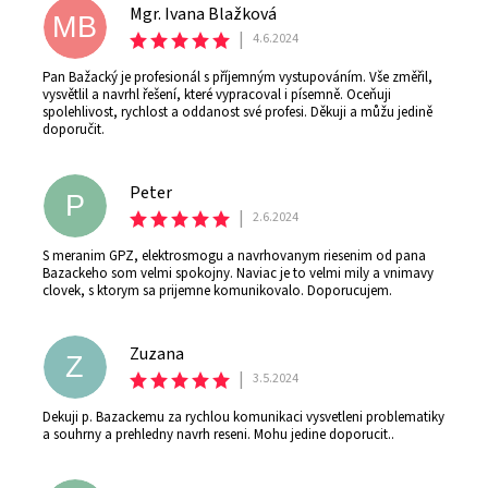
Mgr. Ivana Blažková
MB
|
4.6.2024
Pan Bažacký je profesionál s příjemným vystupováním. Vše změřil,
vysvětlil a navrhl řešení, které vypracoval i písemně. Oceňuji
spolehlivost, rychlost a oddanost své profesi. Děkuji a můžu jedině
doporučit.
Peter
P
|
2.6.2024
S meranim GPZ, elektrosmogu a navrhovanym riesenim od pana
Bazackeho som velmi spokojny. Naviac je to velmi mily a vnimavy
clovek, s ktorym sa prijemne komunikovalo. Doporucujem.
Zuzana
Z
|
3.5.2024
Dekuji p. Bazackemu za rychlou komunikaci vysvetleni problematiky
a souhrny a prehledny navrh reseni. Mohu jedine doporucit..