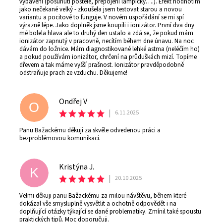
vybavení (posunutí postele, přepojení lampičky….). Efekt hodnotím
jako nečekané velký - zkoušela jsem testovat starou a novou
variantu a pocitově to funguje. V novém uspořádání se mi spí
výrazně lépe. Jako doplněk jsme koupili i ionizátor. První dva dny
mě bolela hlava ale to druhý den ustalo a zdá se, že pokud mám
ionizátor zapnutý v pracovně, necítím během dne únavu. Na noc
dávám do ložnice. Mám diagnostikované lehké astma (neléčím ho)
a pokud používám ionizátor, chrčení na průduškách mizí. Topíme
dřevem a tak máme vyšší prašnost. Ionizátor pravděpodobně
odstraňuje prach ze vzduchu. Děkujeme!
Ondřej V
O
|
6.11.2025
Panu Bažackému děkuji za skvěle odvedenou práci a
bezproblémovou komunikaci.
Kristýna J.
K
|
20.10.2025
Velmi děkuji panu Bažackému za milou návštěvu, během které
dokázal vše smysluplně vysvětlit a ochotně odpovědět i na
doplňující otázky týkající se dané problematiky. Zmínil také spoustu
praktických tipů. Moc doporučuji.