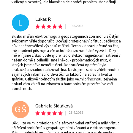
vstřícný a ochotný, ale hlavně najde a vyřeší problém. Moc děkuji.
Lukas P.
L
|
19.5.2025
Službu měření elektrosmogu a geopatogenních zón mohu s čistým
svědomím vřele doporučit. Oceňuji profesionální přístup, pečlivost a
důkladné vysvětlení výsledků měření. Technik dorazil přesně na čas,
měl moderní přístroje a vše ochotně a srozumitelně vysvětlil. Díky
měření jsme získali ucelený přehled o elektromagnetickém zatížení v
našem domě a odhalili jsme i několik problematických míst, o
kterých jsme dříve neměli tušení. Doporučená opatření byla
praktická a snadno realizovatelná. Navíc jsme se dozvěděli mnoho
zajímavých informací o vlivu těchto faktorů na zdraví a kvalitu
spánku. Celkově hodnotím službu jako velmi přínosnou, zejména
pokud vám záleží na zdravém a harmonickém prostředí ve vaší
domácnosti.
Gabriela Šidláková
GŠ
|
28.4.2025
Děkuji za velmi profesionální a zároveň velmi vstřícný a milý přístup
při řešení problémů s geopatogenními zónami a elektrosmogem.
Mám dlouholeté problémy se spánkem a nyní jsem se dozvěděla