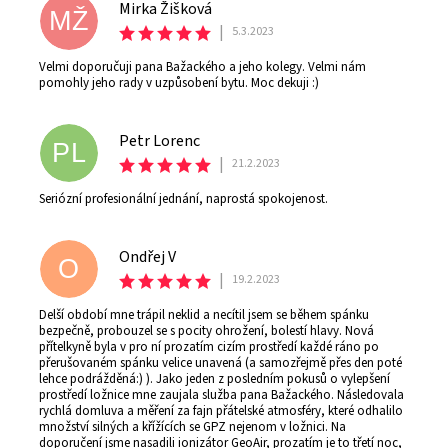
Mirka Žišková
MŽ
|
5.3.2023
Velmi doporučuji pana Bažackého a jeho kolegy. Velmi nám
pomohly jeho rady v uzpůsobení bytu. Moc dekuji :)
Petr Lorenc
PL
|
21.2.2023
Seriózní profesionální jednání, naprostá spokojenost.
Ondřej V
O
|
19.2.2023
Delší období mne trápil neklid a necítil jsem se během spánku
bezpečně, probouzel se s pocity ohrožení, bolestí hlavy. Nová
přítelkyně byla v pro ní prozatím cizím prostředí každé ráno po
přerušovaném spánku velice unavená (a samozřejmě přes den poté
lehce podrážděná:) ). Jako jeden z posledním pokusů o vylepšení
prostředí ložnice mne zaujala služba pana Bažackého. Následovala
rychlá domluva a měření za fajn přátelské atmosféry, které odhalilo
množství silných a křížících se GPZ nejenom v ložnici. Na
doporučení jsme nasadili ionizátor GeoAir, prozatím je to třetí noc,