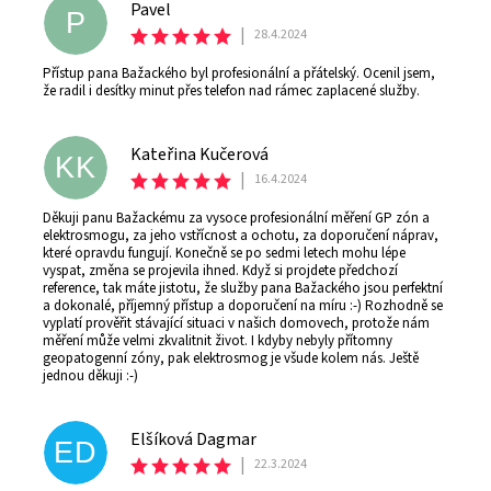
Pavel
P
|
28.4.2024
Přístup pana Bažackého byl profesionální a přátelský. Ocenil jsem,
že radil i desítky minut přes telefon nad rámec zaplacené služby.
Kateřina Kučerová
KK
|
16.4.2024
Děkuji panu Bažackému za vysoce profesionální měření GP zón a
elektrosmogu, za jeho vstřícnost a ochotu, za doporučení náprav,
které opravdu fungují. Konečně se po sedmi letech mohu lépe
vyspat, změna se projevila ihned. Když si projdete předchozí
reference, tak máte jistotu, že služby pana Bažackého jsou perfektní
a dokonalé, příjemný přístup a doporučení na míru :-) Rozhodně se
vyplatí prověřit stávající situaci v našich domovech, protože nám
měření může velmi zkvalitnit život. I kdyby nebyly přítomny
geopatogenní zóny, pak elektrosmog je všude kolem nás. Ještě
jednou děkuji :-)
Elšíková Dagmar
ED
|
22.3.2024