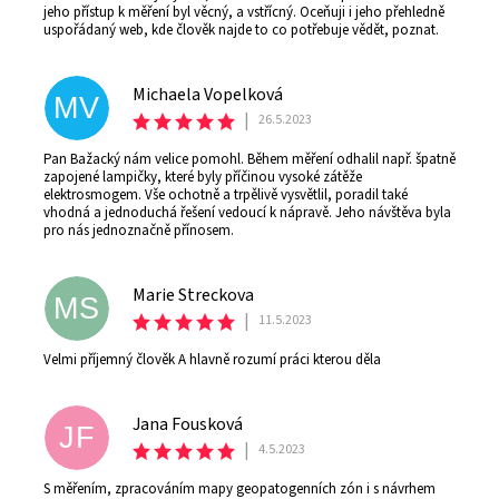
jeho přístup k měření byl věcný, a vstřícný. Oceňuji i jeho přehledně
uspořádaný web, kde člověk najde to co potřebuje vědět, poznat.
Michaela Vopelková
MV
|
26.5.2023
Pan Bažacký nám velice pomohl. Během měření odhalil např. špatně
zapojené lampičky, které byly příčinou vysoké zátěže
elektrosmogem. Vše ochotně a trpělivě vysvětlil, poradil také
vhodná a jednoduchá řešení vedoucí k nápravě. Jeho návštěva byla
pro nás jednoznačně přínosem.
Marie Streckova
MS
|
11.5.2023
Velmi příjemný člověk A hlavně rozumí práci kterou děla
Jana Fousková
JF
|
4.5.2023
S měřením, zpracováním mapy geopatogenních zón i s návrhem