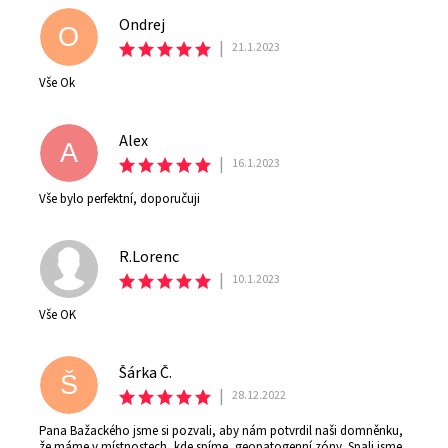
Ondrej
O
|
21.1.2023
Vše Ok
Alex
A
|
16.1.2023
Vše bylo perfektní, doporučuji
R.Lorenc
|
10.1.2023
Vše OK
Šárka Č.
Š
|
28.12.2022
Pana Bažackého jsme si pozvali, aby nám potvrdil naši domněnku,
že máme v místnostech, kde spíme, geopatogenní zóny. Spali jsme