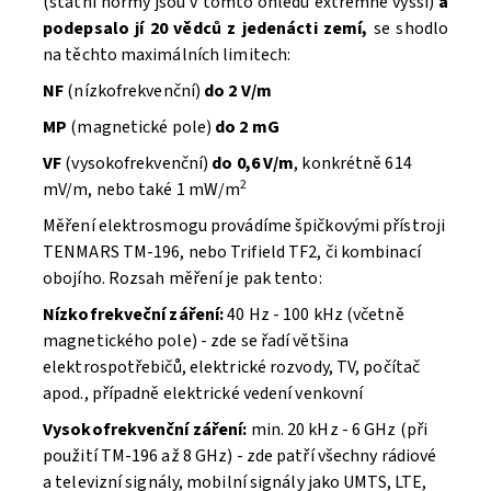
(státní normy jsou v tomto ohledu extrémně vyšší)
a
podepsalo jí 20 vědců z jedenácti zemí,
se shodlo
na těchto maximálních limitech:
NF
(nízkofrekvenční)
do 2 V/m
MP
(magnetické pole)
do 2 mG
VF
(vysokofrekvenční)
do 0,6 V/m
,
konkrétně 614
2
mV/m, nebo také 1 mW/m
Měření elektrosmogu provádíme špičkovými přístroji
TENMARS TM-196, nebo Trifield TF2, či kombinací
obojího. Rozsah měření je pak tento:
Nízkofrekveční záření:
40 Hz - 100 kHz (včetně
magnetického pole) - zde se řadí většina
elektrospotřebičů, elektrické rozvody, TV, počítač
apod., případně elektrické vedení venkovní
Vysokofrekvenční záření:
min. 20 kHz - 6 GHz (při
použití TM-196 až 8 GHz) - zde patří všechny rádiové
a televizní signály, mobilní signály jako UMTS, LTE,