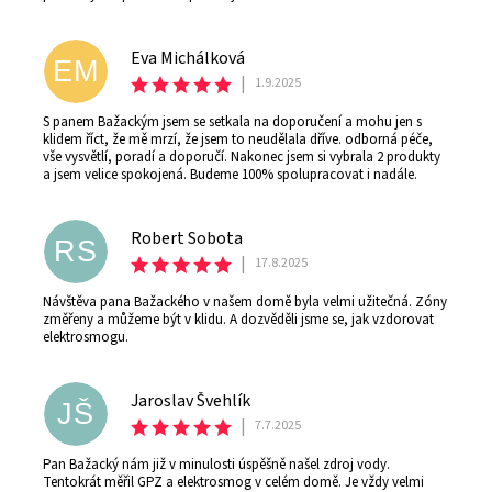
Eva Michálková
EM
|
1.9.2025
S panem Bažackým jsem se setkala na doporučení a mohu jen s
klidem říct, že mě mrzí, že jsem to neudělala dříve. odborná péče,
vše vysvětlí, poradí a doporučí. Nakonec jsem si vybrala 2 produkty
a jsem velice spokojená. Budeme 100% spolupracovat i nadále.
Robert Sobota
RS
|
17.8.2025
Návštěva pana Bažackého v našem domě byla velmi užitečná. Zóny
změřeny a můžeme být v klidu. A dozvěděli jsme se, jak vzdorovat
elektrosmogu.
Jaroslav Švehlík
JŠ
|
7.7.2025
Pan Bažacký nám již v minulosti úspěšně našel zdroj vody.
Tentokrát měřil GPZ a elektrosmog v celém domě. Je vždy velmi