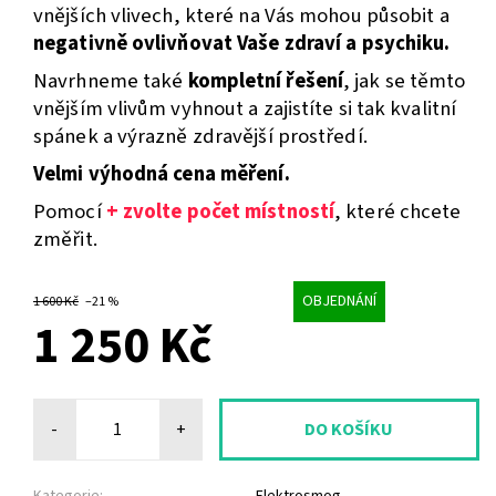
vnějších vlivech, které na Vás mohou působit a
negativně ovlivňovat Vaše zdraví a psychiku.
Navrhneme také
kompletní řešení
, jak se těmto
vnějším vlivům vyhnout a zajistíte si tak kvalitní
spánek a výrazně zdravější prostředí.
Velmi výhodná cena měření.
Pomocí
+ zvolte počet místností
, které chcete
změřit.
OBJEDNÁNÍ
1 600 Kč
–21 %
1 250 Kč
-
+
Kategorie:
Elektrosmog