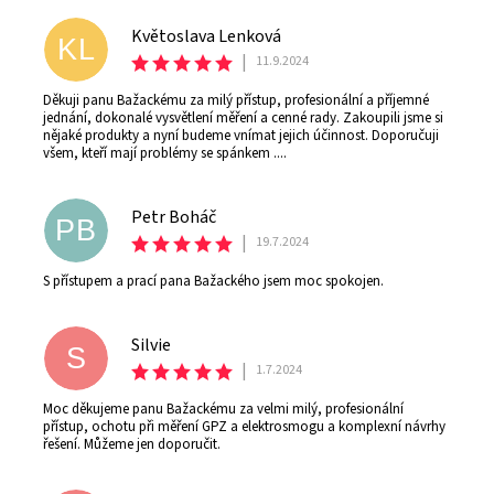
Květoslava Lenková
KL
|
11.9.2024
Děkuji panu Bažackému za milý přístup, profesionální a příjemné
jednání, dokonalé vysvětlení měření a cenné rady. Zakoupili jsme si
nějaké produkty a nyní budeme vnímat jejich účinnost. Doporučuji
všem, kteří mají problémy se spánkem ....
Petr Boháč
PB
|
19.7.2024
S přístupem a prací pana Bažackého jsem moc spokojen.
Silvie
S
|
1.7.2024
Moc děkujeme panu Bažackému za velmi milý, profesionální
přístup, ochotu při měření GPZ a elektrosmogu a komplexní návrhy
řešení. Můžeme jen doporučit.