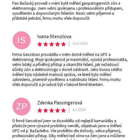
Pan Bažacký provedl v mém bytě měření geopatogenních zón a
elektrosmogu. Jsem velmi spokojena s profesionálním přístupem,
vysvětlením a doporučeným řešením. Navíc velmi příjemné a
přátelské jednání, firmu mohu vřele doporučit.
Ivana Stenzlova
IS
|
26.2.2024
Firma Geozdravi prováděla v mém domě měření na GPZ a
elektrosmog. Moje spokojenost je maximální, vysoká profesionalita,
velmi lidský a přívětivý přístup a okamžité řešení, jak nežadoucí
účinky zón a elektrosmogu v domě odstranit. Jako bonus celého
měření byla následně mailová zpráva, ve které bylo měření
zakresleno, písemně vysvětleno a nabídnuto řešení. Firmu mohu
vřele doporučit a je radost být v takové firmě klientem.
Zdenka Passingerová
ZP
|
4.2.2024
O firmě Geozdraví jsem se dozvěděla od nejlepší kamarádky a
přestože jsme výrazné problémy neměli, objednali jsme si měření
GPZ od p. Bažackého. Vše proběhlo dle dohody, velice příjemný,
profesionální přístup. Díky měření teď víme na čem jsme a můžeme