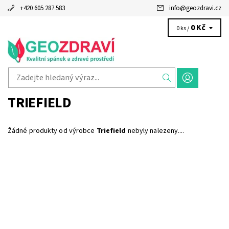
+420 605 287 583
info
@
geozdravi.cz
0 Kč
0 ks /
TRIEFIELD
Žádné produkty od výrobce
Triefield
nebyly nalezeny....