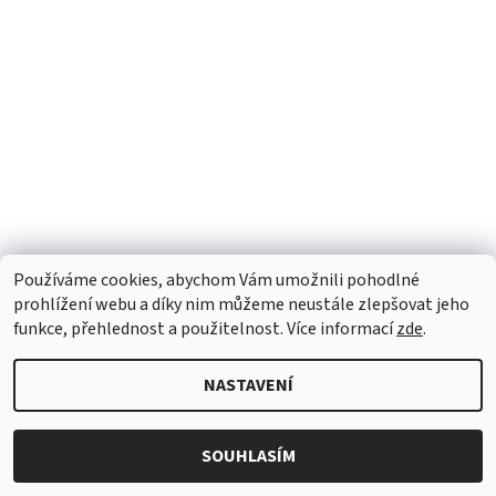
Používáme cookies, abychom Vám umožnili pohodlné
prohlížení webu a díky nim můžeme neustále zlepšovat jeho
2026 © GeoZdraví, všechna práva vyhrazena
Upravit nastavení
funkce, přehlednost a použitelnost. Více informací
zde
.
cookies
Vytvořil Shoptet
NASTAVENÍ
SOUHLASÍM