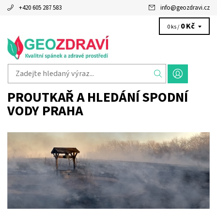
+420 605 287 583
info
@
geozdravi.cz
0 Kč
0 ks /
PROUTKAŘ A HLEDÁNÍ SPODNÍ
VODY PRAHA