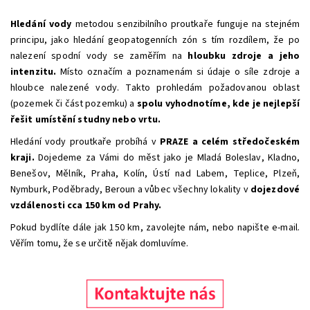
Hledání vody
metodou senzibilního proutkaře funguje na stejném
principu, jako hledání geopatogenních zón s tím rozdílem, že po
nalezení spodní vody se zaměřím na
hloubku zdroje a jeho
intenzitu.
Místo označím a poznamenám si údaje o síle zdroje a
hloubce nalezené vody. Takto prohledám požadovanou oblast
(pozemek či část pozemku) a
spolu
vyhodnotíme, kde je nejlepší
řešit umístění studny nebo vrtu.
Hledání vody proutkaře probíhá v
PRAZE
a celém středočeském
kraji.
Dojedeme za Vámi do měst jako je Mladá Boleslav, Kladno,
Benešov, Mělník, Praha, Kolín, Ústí nad Labem, Teplice, Plzeň,
Nymburk, Poděbrady, Beroun a vůbec všechny lokality v
dojezdové
vzdálenosti cca 150 km od Prahy.
Pokud bydlíte dále jak 150 km, zavolejte nám, nebo napište e-mail.
Věřím tomu, že se určitě nějak domluvíme.