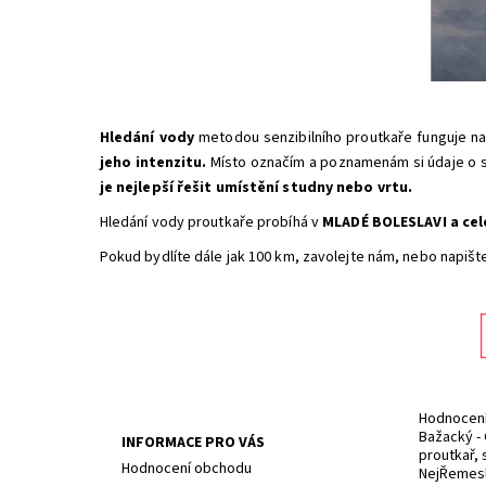
Hledání vody
metodou senzibilního proutkaře funguje na
jeho intenzitu.
Místo označím a poznamenám si údaje o s
je nejlepší řešit umístění studny nebo vrtu.
Hledání vody proutkaře probíhá v
MLADÉ BOLESLAVI
a ce
Pokud bydlíte dále jak 100 km, zavolejte nám, nebo napišt
Hodnocení 
Bažacký - 
INFORMACE PRO VÁS
proutkař, 
Hodnocení obchodu
NejŘemesln