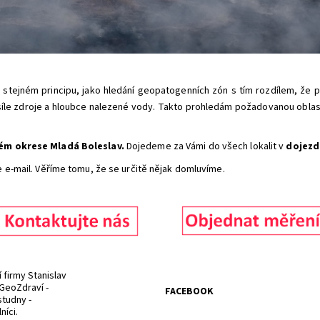
 stejném principu, jako hledání geopatogenních zón s tím rozdílem, že
íle zdroje a hloubce nalezené vody. Takto prohledám požadovanou obla
lém okrese Mladá Boleslav.
Dojedeme za Vámi do všech lokalit v
dojezd
e e-mail. Věříme tomu, že se určitě nějak domluvíme.
firmy Stanislav
GeoZdraví -
FACEBOOK
studny -
íci.