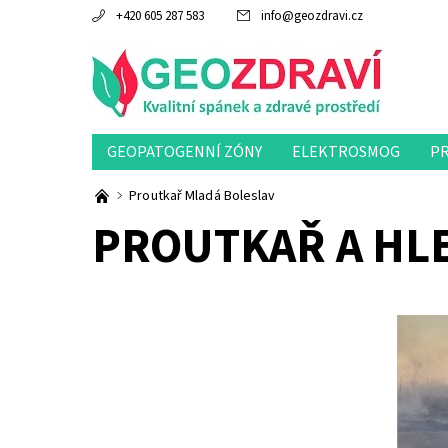
+420 605 287 583
info
@
geozdravi.cz
GEOPATOGENNÍ ZÓNY
ELEKTROSMOG
P
Proutkař Mladá Boleslav
PROUTKAŘ A HL