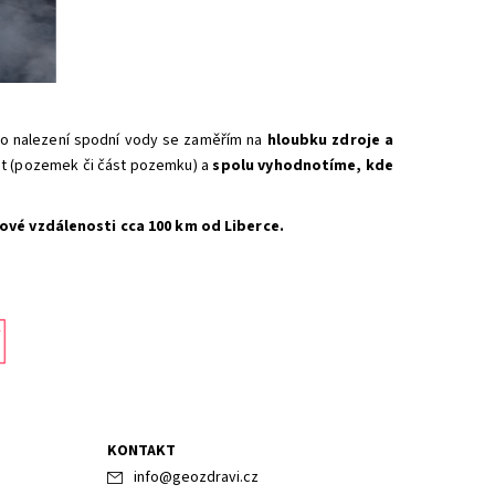
 po nalezení spodní vody se zaměřím na
hloubku zdroje a
st (pozemek či část pozemku) a
spolu
vyhodnotíme, kde
ové vzdálenosti cca 100 km od Liberce.
KONTAKT
info
@
geozdravi.cz