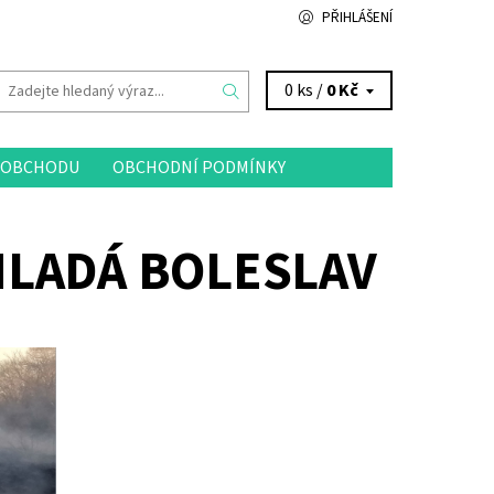
PŘIHLÁŠENÍ
0 ks /
0 Kč
 OBCHODU
OBCHODNÍ PODMÍNKY
MLADÁ BOLESLAV