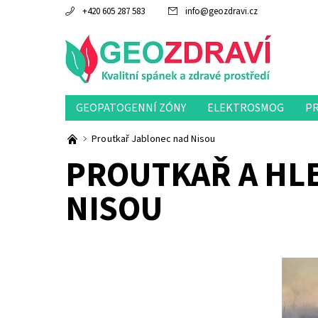
+420 605 287 583
info
@
geozdravi.cz
GEOPATOGENNÍ ZÓNY
ELEKTROSMOG
P
Proutkař Jablonec nad Nisou
PROUTKAŘ A HL
NISOU