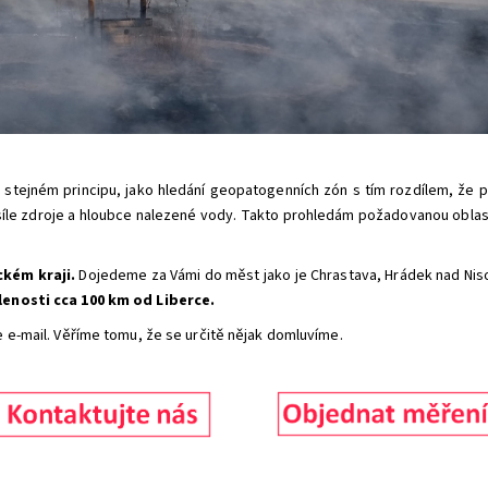
 stejném principu, jako hledání geopatogenních zón s tím rozdílem, že
íle zdroje a hloubce nalezené vody. Takto prohledám požadovanou obla
ckém kraji.
Dojedeme za Vámi do měst jako je Chrastava, Hrádek nad Niso
enosti cca 100 km od Liberce.
e e-mail. Věříme tomu, že se určitě nějak domluvíme.