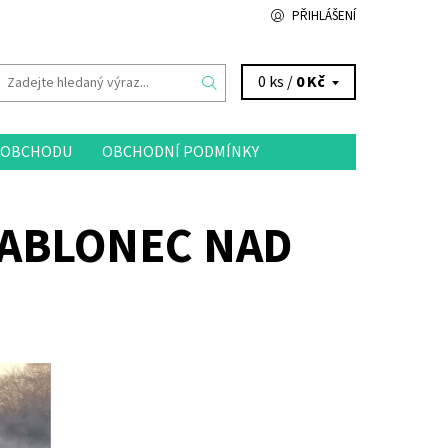
PŘIHLÁŠENÍ
0 ks /
0 Kč
 OBCHODU
OBCHODNÍ PODMÍNKY
JABLONEC NAD