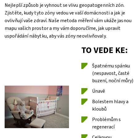
Nejlepší způsob je vyhnout se vlivu geopatogenních zón.
Zjistěte, kudy tyto zóny vedou ve vaší domácnosti a jak je
ovlivňují vaše zdraví. Naše metoda měření vám ukáže jasnou
mapu vašich prostor a my vám doporučíme, jak upravit
uspořádání nábytku, aby vás zóny neovlivňovaly.
TO VEDE KE:
Špatnému spánku
(nespavost, časté
buzení, noční můry)
Únavě
Bolestem hlavy a
kloubů
Problémům s
regenerací
Celkovou