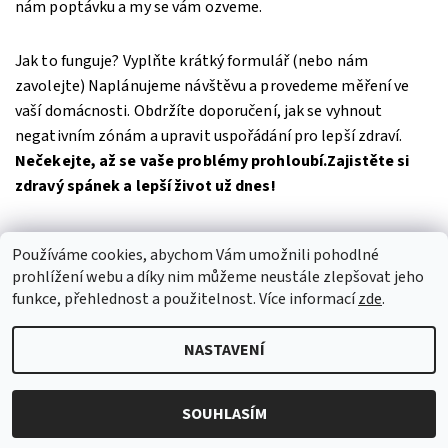
nám poptávku a my se vám ozveme.
Jak to funguje? Vyplňte krátký formulář (nebo nám
zavolejte) Naplánujeme návštěvu a provedeme měření ve
vaší domácnosti. Obdržíte doporučení, jak se vyhnout
negativním zónám a upravit uspořádání pro lepší zdraví.
Nečekejte, až se vaše problémy prohloubí.
Zajistěte si
zdravý spánek a lepší život už dnes!
Kontaktujte nás nyní a získejte více informací o tom, jak
Používáme cookies, abychom Vám umožnili pohodlné
vám můžeme pomoci.
prohlížení webu a díky nim můžeme neustále zlepšovat jeho
funkce, přehlednost a použitelnost. Více informací
zde
.
NASTAVENÍ
2026 © GeoZdraví, všechna práva vyhrazena
Upravit nastavení
cookies
Vytvořil Shoptet
SOUHLASÍM