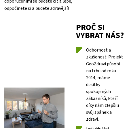
doporučeními se budete cítit lépe,
odpočinete si a budete zdravější!
PROČ SI
VYBRAT NÁS?
Odbornost a
zkušenost: Projekt
GeoZdraví působí
na trhu od roku
2014, máme
desítky
spokojených
zákazníků, kteří
díky nám zlepšili
svůj spánek a
zdraví.