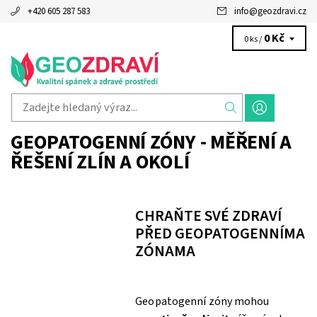
+420 605 287 583
info
@
geozdravi.cz
0 Kč
0 ks /
GEOPATOGENNÍ ZÓNY - MĚŘENÍ A
ŘEŠENÍ ZLÍN A OKOLÍ
CHRAŇTE SVÉ ZDRAVÍ
PŘED GEOPATOGENNÍMA
ZÓNAMA
Geopatogenní zóny mohou