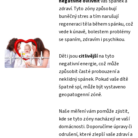
negativně ovlivnit
váš spánek a
zdraví. Tyto zóny způsobují
buněčný stres a tím narušují
regeneraci těla během spánku, což
vede k únavě, bolestem problémy
se spaním, zdravím i psychikou.
Děti jsou
citlivější
na tyto
negativní energie, což může
způsobit časté probouzení a
neklidný spánek. Pokud vaše dítě
špatně spí, může být vystaveno
geopatogenní zóně.
Naše měření vám pomůže zjistit,
kde se tyto zóny nacházejí ve vaší
domácnosti. Doporučíme úpravy či
odrušení, které zlepší vaše zdraví a