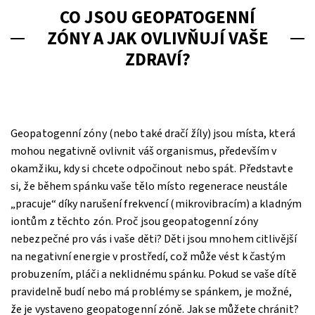
CO JSOU GEOPATOGENNÍ
ZÓNY A JAK OVLIVŇUJÍ VAŠE
ZDRAVÍ?
Geopatogenní zóny (nebo také dračí žíly) jsou místa, která
mohou negativně ovlivnit váš organismus, především v
okamžiku, kdy si chcete odpočinout nebo spát. Představte
si, že během spánku vaše tělo místo regenerace neustále
„pracuje“ díky narušení frekvencí (mikrovibracím) a kladným
iontům z těchto zón. Proč jsou geopatogenní zóny
nebezpečné pro vás i vaše děti? Děti jsou mnohem citlivější
na negativní energie v prostředí, což může vést k častým
probuzením, pláči a neklidnému spánku. Pokud se vaše dítě
pravidelně budí nebo má problémy se spánkem, je možné,
že je vystaveno geopatogenní zóně. Jak se můžete chránit?